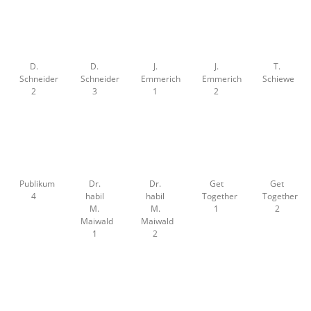
D.
D.
J.
J.
T.
Schneider
Schneider
Emmerich
Emmerich
Schiewe
2
3
1
2
Publikum
Dr.
Dr.
Get
Get
4
habil
habil
Together
Together
M.
M.
1
2
Maiwald
Maiwald
1
2