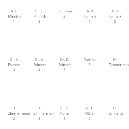
Dr. C.
Dr. C.
Publikum
Dr. K.
Dr. K.
Minnich
Minnich
2
Folmert
Folmert
1
2
1
2
Dr. K.
Dr. K.
Dr. K.
Publikum
H.
Folmert
Folmert
Folmert
3
Zimmerman
3
4
5
1
H.
H.
Dr. H.
Dr. H.
D.
Zimmermann
Zimmermann
Müller
Müller
Schneider
2
3
1
2
1