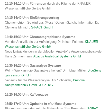
13:10-14:10 Uhr: Führungen
durch die Räume der KNAUER
Wissenschaftliche Geräte GmbH
14:15-14:40 Uhr: Einführungsvortrag
Chemometrie – So wird aus (Mess-)Daten nützliche Information Dr.
Clemens Minnich,
S-PACT GmbH
14:40-15:30 Uhr
:
Chromatographische Systeme
Von der Analytik bis zur Aufreinigung Dr. Kristin Folmert,
KNAUER
Wissenschaftliche Geräte GmbH
Neue Entwicklungen in der „Mobilen Analytik“ / Anwendungsbeispiele
Hans Zimmermann,
Abacus Analytical Systems GmbH
15:30-16:20 Uhr:
Gasanalyse-Systeme
PAT – Wie kann die Gasanalyse helfen? Dr. Holger Müller,
BlueSens
gas sensor GmbH
Sensorik für die Wasseranalyse Dirk Schneider,
Pronova
Analysentechnik GmbH & Co. KG
16:20-16:50 Uhr: Kaffeepause
16:50-17:40 Uhr: Optische
in-situ
Mess-Systeme
Bioprozessmonitoring mittels Bildanalyse Jörn Emmerich,
SOPAT