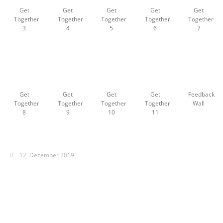
Get
Get
Get
Get
Get
Together
Together
Together
Together
Together
3
4
5
6
7
Get
Get
Get
Get
Feedback
Together
Together
Together
Together
Wall
8
9
10
11
12. Dezember 2019