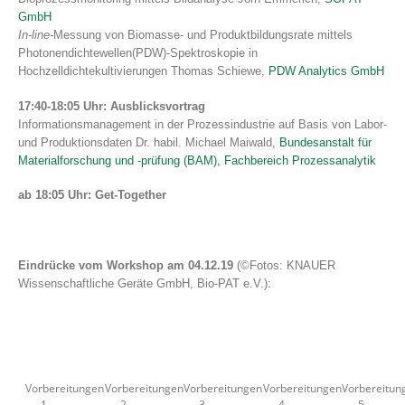
GmbH
In-line-
Messung von Biomasse- und Produktbildungsrate mittels
Photonendichtewellen(PDW)-Spektroskopie in
Hochzelldichtekultivierungen Thomas Schiewe,
PDW Analytics GmbH
17:40-18:05 Uhr: Ausblicksvortrag
Informationsmanagement in der Prozessindustrie auf Basis von Labor-
und Produktionsdaten Dr. habil. Michael Maiwald,
Bundesanstalt für
Materialforschung und -prüfung (BAM), Fachbereich Prozessanalytik
ab 18:05 Uhr: Get-To
geth
er
Eindrücke vom Workshop am 04.12.19
(©Fotos: KNAUER
Wissenschaftliche Geräte GmbH, Bio-PAT e.V.):
Vorbereitungen
Vorbereitungen
Vorbereitungen
Vorbereitungen
Vorbereitun
1
2
3
4
5